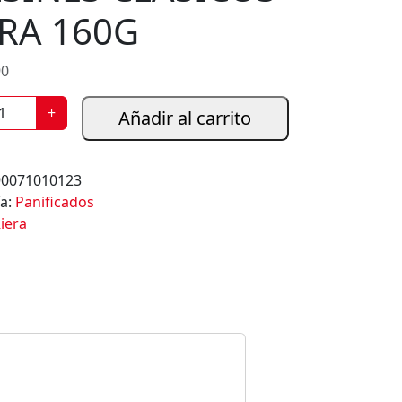
ERA 160G
90
+
Añadir al carrito
90071010123
ía:
Panificados
iera