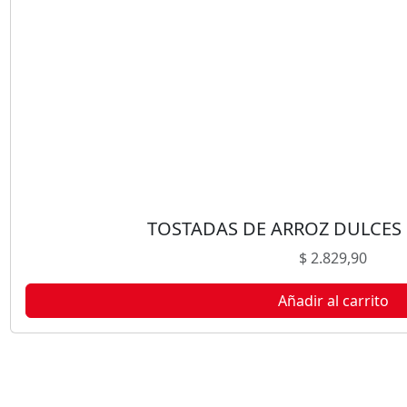
O
S
R
I
E
R
A
1
6
0
G
TOSTADAS DE ARROZ DULCES 
c
$
2.829,90
a
n
Añadir al carrito
t
i
d
a
d