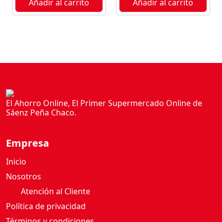
Añadir al carrito
Añadir al carrito
O
3
L
c
a
n
t
i
d
El Ahorro Online, El Primer Supermercado Online de
a
Sáenz Peña Chaco.
d
Empresa
Inicio
Nosotros
Atención al Cliente
Política de privacidad
Términos y condiciones