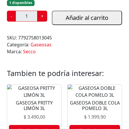
1 disponibles
G
-
+
Añadir al carrito
A
S
E
SKU:
7792758013045
O
Categoría:
Gaseosas
S
Marca:
Secco
A
S
E
Tambien te podría interesar:
C
C
O
P
GASEOSA PRITTY
GASEOSA DOBLE COLA
O
LIMÓN 3L
POMELO 3L
M
$
3.490,00
$
1.999,90
E
L