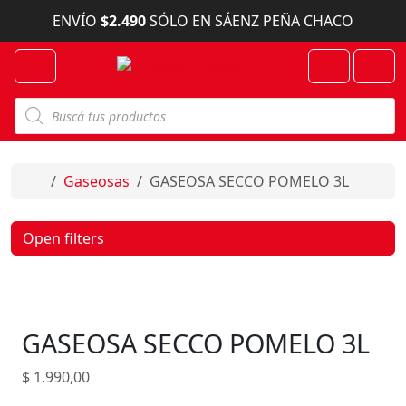
Skip to content
ENVÍO
$2.490
SÓLO EN SÁENZ PEÑA CHACO
Menu
Cart
Account
B
ú
s
q
u
e
Home
Gaseosas
GASEOSA SECCO POMELO 3L
d
a
d
e
Open filters
p
r
o
d
u
c
GASEOSA SECCO POMELO 3L
t
o
s
$
1.990,00