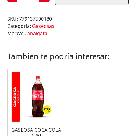
A
S
E
SKU:
779137500180
O
Categoría:
Gaseosas
S
Marca:
Cabalgata
A
C
A
Tambien te podría interesar:
B
A
L
G
A
T
A
P
O
M
GASEOSA COCA COLA
E
2,25L