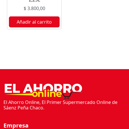
L
$
3.800,00
O
3
Añadir al carrito
L
c
a
n
t
i
d
a
d
El Ahorro Online, El Primer Supermercado Online de
Sáenz Peña Chaco.
Empresa
Inicio