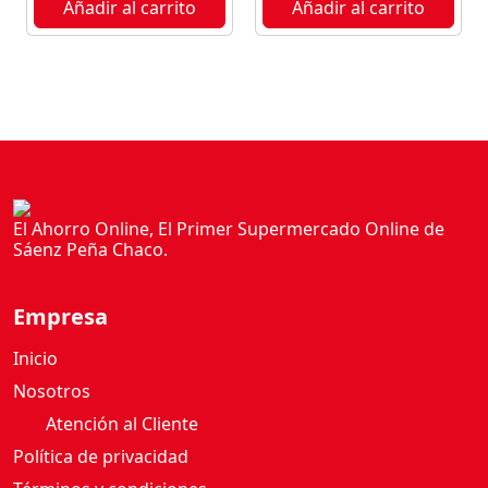
Añadir al carrito
Añadir al carrito
5
0
0
G
c
a
n
t
i
El Ahorro Online, El Primer Supermercado Online de
Sáenz Peña Chaco.
d
a
d
Empresa
Inicio
Nosotros
Atención al Cliente
Política de privacidad