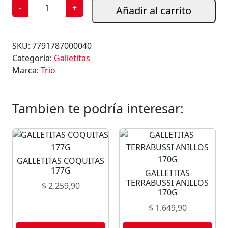
G
-
+
Añadir al carrito
A
L
L
SKU:
7791787000040
E
Categoría:
Galletitas
T
Marca:
Trio
I
T
A
Tambien te podría interesar:
S
P
E
P
GALLETITAS COQUITAS
A
177G
GALLETITAS
S
TERRABUSSI ANILLOS
$
2.259,90
T
170G
R
$
1.649,90
I
O