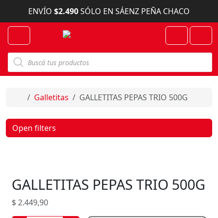
Skip to content
ENVÍO
$2.490
SÓLO EN SÁENZ PEÑA CHACO
Menu
Cart
Account
B
ú
s
q
u
e
Home
Galletitas
GALLETITAS PEPAS TRIO 500G
d
a
d
e
Open filters
p
r
o
d
u
c
GALLETITAS PEPAS TRIO 500G
t
o
s
$
2.449,90