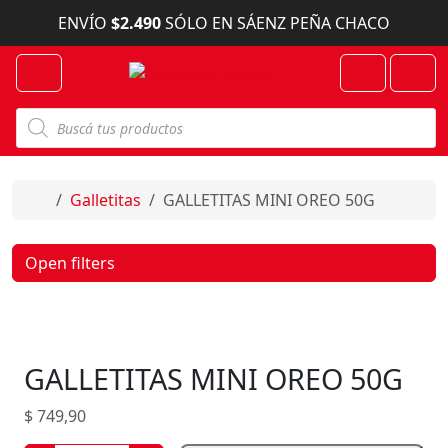
Skip to content
ENVÍO
$2.490
SÓLO EN SÁENZ PEÑA CHACO
Menu
Cart
Account
B
ú
s
q
u
e
Home
Galletitas
GALLETITAS MINI OREO 50G
d
a
d
e
Open filters
p
r
o
d
u
c
GALLETITAS MINI OREO 50G
t
o
s
$
749,90