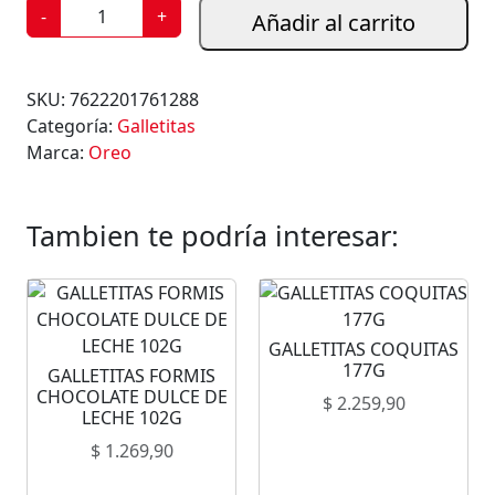
G
-
+
Añadir al carrito
A
L
L
SKU:
7622201761288
E
Categoría:
Galletitas
T
Marca:
Oreo
I
T
A
Tambien te podría interesar:
S
M
I
N
GALLETITAS COQUITAS
I
177G
GALLETITAS FORMIS
O
CHOCOLATE DULCE DE
$
2.259,90
R
LECHE 102G
E
$
1.269,90
O
5