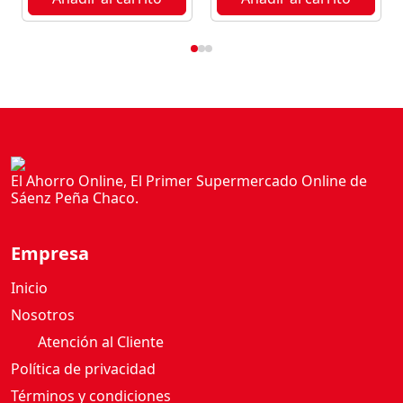
S
F
R
A
M
B
U
E
S
El Ahorro Online, El Primer Supermercado Online de
A
Sáenz Peña Chaco.
1
0
Empresa
8
G
Inicio
c
Nosotros
a
Atención al Cliente
n
t
Política de privacidad
i
Términos y condiciones