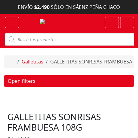
Skip to content
ENVÍO
$2.490
SÓLO EN SÁENZ PEÑA CHACO
Menu
Cart
Account
B
ú
s
q
u
e
Home
Galletitas
GALLETITAS SONRISAS FRAMBUESA 1
d
a
d
e
Open filters
p
r
o
d
u
c
GALLETITAS SONRISAS
t
o
s
FRAMBUESA 108G