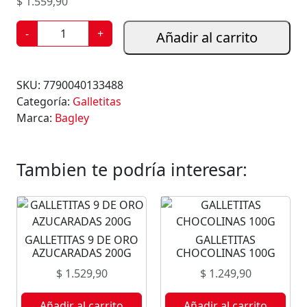
$
1.559,90
G
-
+
Añadir al carrito
A
L
L
SKU:
7790040133488
E
Categoría:
Galletitas
T
Marca:
Bagley
I
T
A
Tambien te podría interesar:
S
S
O
N
GALLETITAS 9 DE ORO
GALLETITAS
R
AZUCARADAS 200G
CHOCOLINAS 100G
I
$
1.529,90
$
1.249,90
S
A
Añadir al carrito
Añadir al carrito