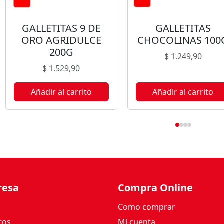
GALLETITAS 9 DE
GALLETITAS
ORO AGRIDULCE
CHOCOLINAS 100
200G
$
1.249,90
$
1.529,90
Añadir al carrito
Añadir al carrito
resa
Compra Online
Como comprar
ros
Mi cuenta