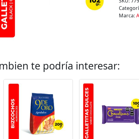
SKU:
77
Categor
Marca:
A
mbien te podría interesar: