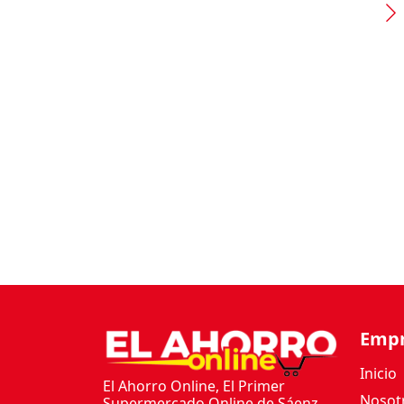
Emp
Inicio
El Ahorro Online, El Primer
Nosot
Supermercado Online de Sáenz