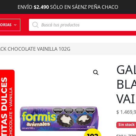
ENVÍO
$2.490
SÓLO EN SÁENZ PEÑA CHACO
B
ORIAS
ú
s
q
u
e
ACK CHOCOLATE VAINILLA 102G
d
a
d
GA
e
p
r
BL
o
d
u
VAI
c
t
o
s
$
1.469,
Sin stock