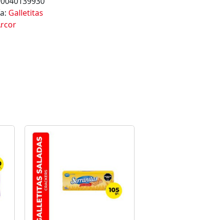
90040139930
ía:
Galletitas
rcor