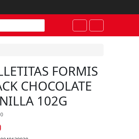
Cart
Account
LLETITAS FORMIS
ACK CHOCOLATE
NILLA 102G
90