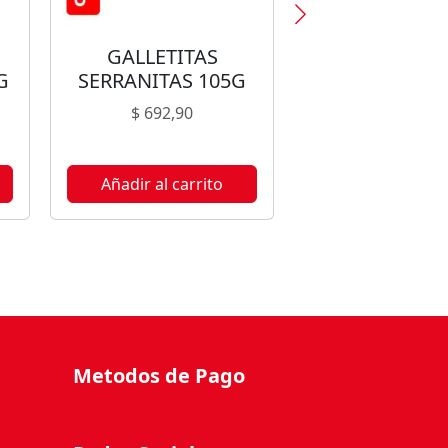
GALLETITAS
GALLETITAS 
G
SERRANITAS 105G
CON LECHE 
$
692,90
$
1.369,90
Añadir al carrito
Añadir al carr
Metodos de Pago