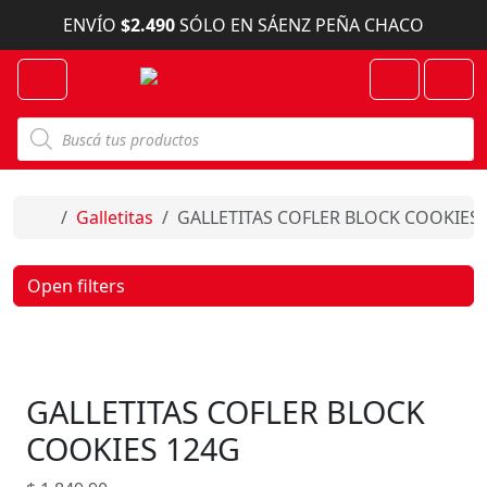
Skip to content
ENVÍO
$2.490
SÓLO EN SÁENZ PEÑA CHACO
Menu
Cart
Account
B
ú
s
q
u
e
Home
Galletitas
GALLETITAS COFLER BLOCK COOKIES
d
a
d
e
Open filters
p
r
o
d
u
c
GALLETITAS COFLER BLOCK
t
o
s
COOKIES 124G