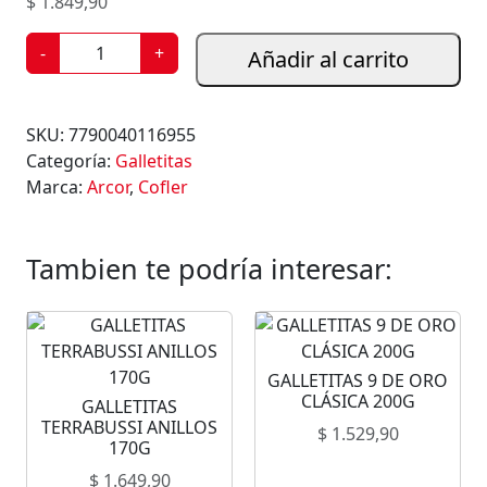
$
1.849,90
G
-
+
Añadir al carrito
A
L
L
SKU:
7790040116955
E
Categoría:
Galletitas
T
Marca:
Arcor
,
Cofler
I
T
A
Tambien te podría interesar:
S
C
O
F
GALLETITAS 9 DE ORO
L
CLÁSICA 200G
GALLETITAS
E
TERRABUSSI ANILLOS
$
1.529,90
R
170G
B
$
1.649,90