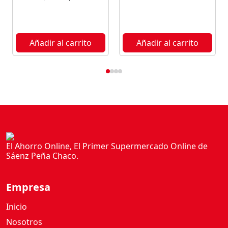
L
O
C
K
Añadir al carrito
Añadir al carrito
C
O
O
K
I
E
S
1
El Ahorro Online, El Primer Supermercado Online de
2
Sáenz Peña Chaco.
4
G
c
Empresa
a
Inicio
n
t
Nosotros