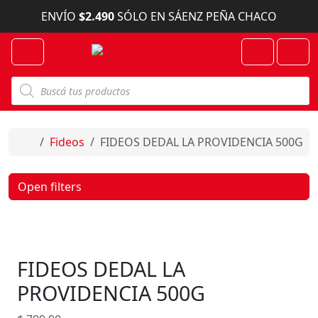
Skip to content
ENVÍO
$2.490
SÓLO EN SÁENZ PEÑA CHACO
Menu
Cart
Account
B
ú
s
q
u
e
Home
Fideos
FIDEOS DEDAL LA PROVIDENCIA 500G
d
a
d
e
Open filters
p
r
o
d
u
c
FIDEOS DEDAL LA
t
o
s
PROVIDENCIA 500G