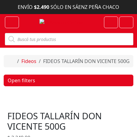
Skip to content
ENVÍO
$2.490
SÓLO EN SÁENZ PEÑA CHACO
Menu
Cart
Account
B
ú
s
q
u
e
Home
Fideos
FIDEOS TALLARÍN DON VICENTE 500G
d
a
d
e
Open filters
p
r
o
d
u
c
FIDEOS TALLARÍN DON
t
o
s
VICENTE 500G