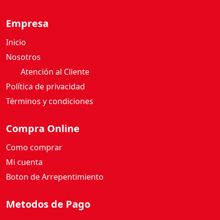
V
I
Empresa
C
E
Inicio
N
Nosotros
T
E
Atención al Cliente
5
Política de privacidad
0
Términos y condiciones
0
G
Compra Online
c
a
Como comprar
n
Mi cuenta
t
Boton de Arrepentimiento
i
d
a
Metodos de Pago
d