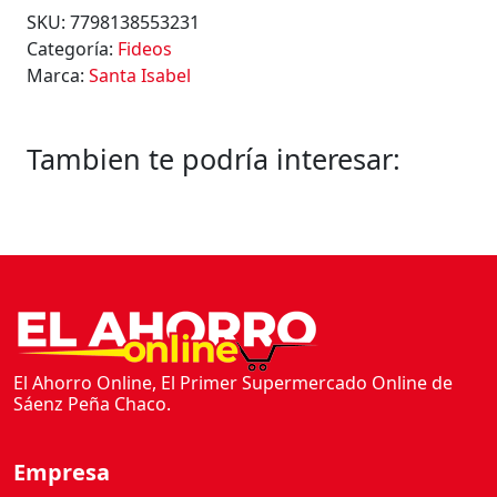
SKU:
7798138553231
Categoría:
Fideos
Marca:
Santa Isabel
Tambien te podría interesar:
El Ahorro Online, El Primer Supermercado Online de
Sáenz Peña Chaco.
Empresa