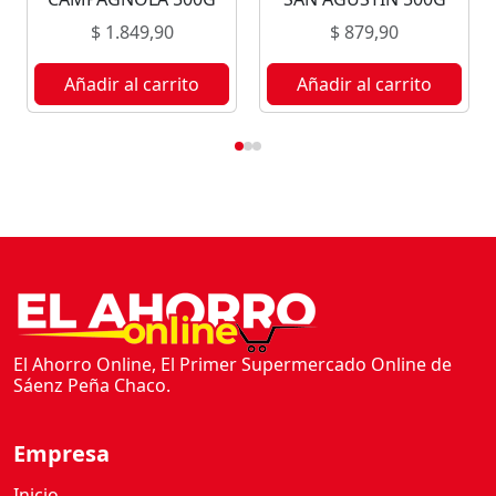
L
$
1.849,90
$
879,90
I
P
Añadir al carrito
Añadir al carrito
E
5
0
0
G
c
a
n
t
i
d
El Ahorro Online, El Primer Supermercado Online de
a
Sáenz Peña Chaco.
d
Empresa
Inicio