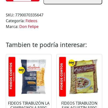
I
D
E
SKU:
7790070335647
O
Categoría:
Fideos
S
Marca:
Don Felipe
T
I
R
Tambien te podría interesar:
A
B
U
Z
Ó
N
D
O
N
F
FIDEOS TIRABUZÓN LA
FIDEOS TIRABUZON
E
CAMPAGNOLA 500G
SAN AGUSTIN 500G