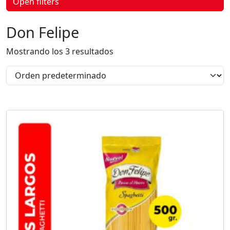
Open filters
p
r
o
Don Felipe
d
u
c
Mostrando los 3 resultados
t
o
s