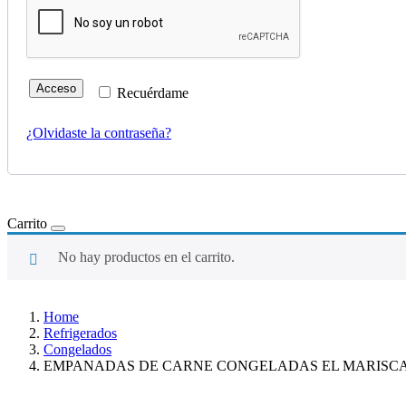
Acceso
Recuérdame
¿Olvidaste la contraseña?
Carrito
No hay productos en el carrito.
Home
Refrigerados
Congelados
EMPANADAS DE CARNE CONGELADAS EL MARISCA