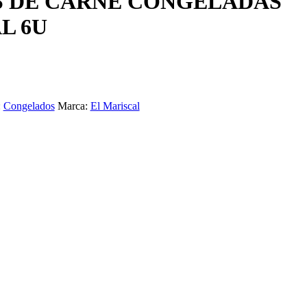
 DE CARNE CONGELADAS
L 6U
:
Congelados
Marca:
El Mariscal