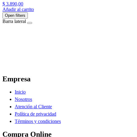
$
3.890,00
Añadir al carrito
Open filters
Barra lateral
El Ahorro Online, El Primer Supermercado Online de Sáenz Peña Chaco.
Empresa
Inicio
Nosotros
Atención al Cliente
Política de privacidad
Términos y condiciones
Compra Online