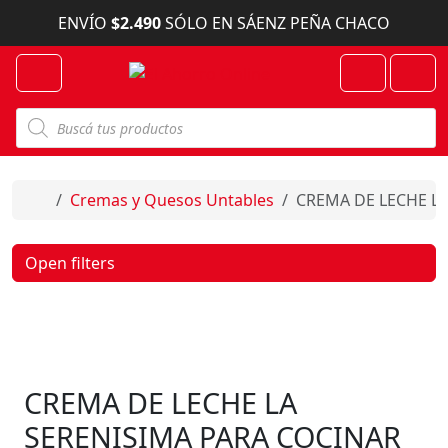
Skip to content
ENVÍO
$2.490
SÓLO EN SÁENZ PEÑA CHACO
Menu
Cart
Account
B
ú
s
q
u
e
Home
Cremas y Quesos Untables
CREMA DE LECHE LA
d
a
d
e
Open filters
p
r
o
d
u
c
t
o
CREMA DE LECHE LA
s
SERENISIMA PARA COCINAR