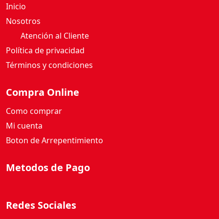
A
Inicio
Z
Nosotros
M
Atención al Cliente
Í
Política de privacidad
N
7
Términos y condiciones
5
0
Compra Online
M
Como comprar
L
c
Mi cuenta
a
Boton de Arrepentimiento
n
t
Metodos de Pago
i
d
a
Redes Sociales
d