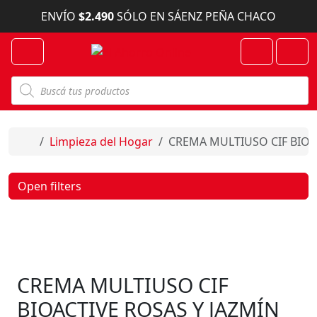
Skip to content
ENVÍO
$2.490
SÓLO EN SÁENZ PEÑA CHACO
Menu
Cart
Account
B
ú
s
q
u
e
Home
Limpieza del Hogar
CREMA MULTIUSO CIF BIOA
d
a
d
e
Open filters
p
r
o
d
u
c
t
o
CREMA MULTIUSO CIF
s
BIOACTIVE ROSAS Y JAZMÍN