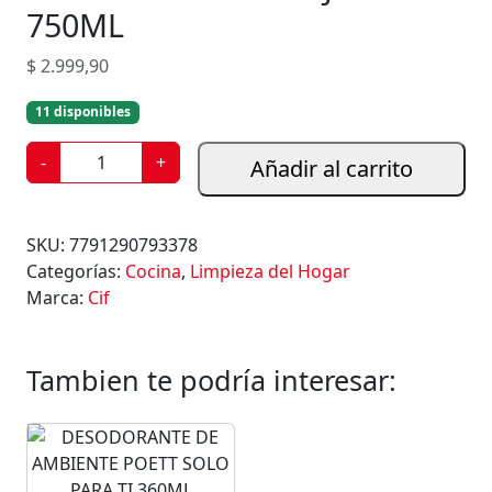
750ML
$
2.999,90
11 disponibles
C
-
+
Añadir al carrito
R
E
M
SKU:
7791290793378
A
Categorías:
Cocina
,
Limpieza del Hogar
M
Marca:
Cif
U
L
T
Tambien te podría interesar:
I
U
S
O