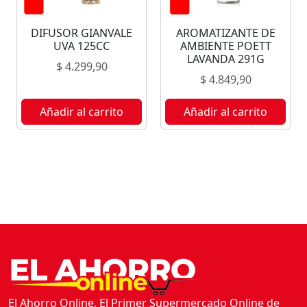
U
L
DIFUSOR GIANVALE
AROMATIZANTE DE
T
UVA 125CC
AMBIENTE POETT
I
LAVANDA 291G
$
4.299,90
S
$
4.849,90
U
P
Añadir al carrito
Añadir al carrito
E
R
F
I
C
I
E
S
C
I
F
El Ahorro Online, El Primer Supermercado Online de
Sáenz Peña Chaco.
U