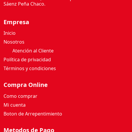
L
T
Empresa
R
Inicio
A
B
Nosotros
R
Atención al Cliente
I
Política de privacidad
L
Términos y condiciones
L
O
O
Compra Online
R
Como comprar
I
G
Mi cuenta
I
Boton de Arrepentimiento
N
A
Metodos de Pago
L
3