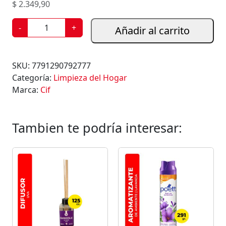
$
2.349,90
L
-
+
Añadir al carrito
I
M
P
SKU:
7791290792777
I
Categoría:
Limpieza del Hogar
A
Marca:
Cif
D
O
R
Tambien te podría interesar:
L
Í
Q
U
I
D
O
M