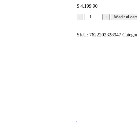
$
4.199,90
CHOCOLATE
-
+
Añadir al carr
NEGRO
MILKA
55G
SKU:
7622202328947
Categor
cantidad
ALFAJOR MILKA
$
899,90
Añadir al carrito