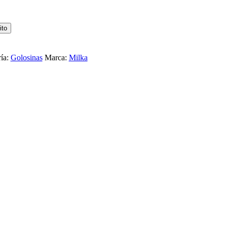
ito
ía:
Golosinas
Marca:
Milka
 MOUSSE 42G