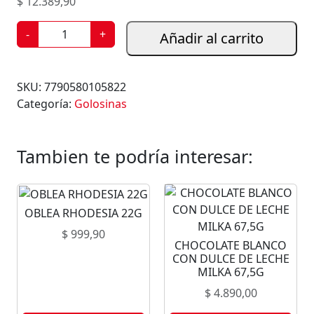
$
12.389,90
C
-
+
Añadir al carrito
H
O
C
SKU:
7790580105822
O
Categoría:
Golosinas
L
A
T
Tambien te podría interesar:
E
S
E
OBLEA RHODESIA 22G
M
I
$
999,90
CHOCOLATE BLANCO
A
CON DULCE DE LECHE
M
MILKA 67,5G
A
$
4.890,00
R