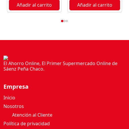
G
Añadir al carrito
Añadir al carrito
O
A
G
U
I
L
A
2
2
El Ahorro Online, El Primer Supermercado Online de
Sáenz Peña Chaco.
5
G
c
Empresa
a
n
Inicio
t
Nosotros
i
Atención al Cliente
d
Política de privacidad
a