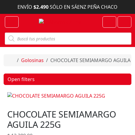
Skip to content
ENVÍO
$2.490
SÓLO EN SÁENZ PEÑA CHACO
Menu
Cart
Account
B
ú
s
q
u
e
Home
Golosinas
CHOCOLATE SEMIAMARGO AGUILA 2
d
a
d
e
Open filters
p
r
o
d
u
c
CHOCOLATE SEMIAMARGO
t
o
s
AGUILA 225G