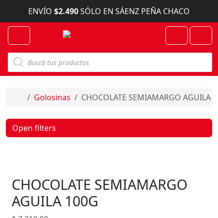
Skip to content
ENVÍO
$2.490
SÓLO EN SÁENZ PEÑA CHACO
Menu
Cart
Account
B
ú
s
q
u
e
Home
Golosinas
CHOCOLATE SEMIAMARGO AGUILA 1
d
a
d
e
Open filters
p
r
o
d
u
c
CHOCOLATE SEMIAMARGO
t
o
s
AGUILA 100G