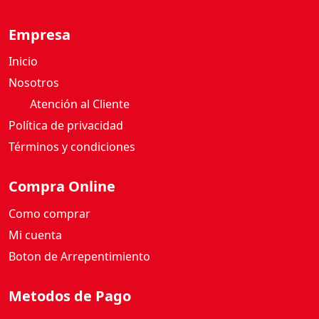
G
O
Empresa
A
G
Inicio
U
Nosotros
I
L
Atención al Cliente
A
Política de privacidad
1
Términos y condiciones
0
0
Compra Online
G
c
Como comprar
a
Mi cuenta
n
Boton de Arrepentimiento
t
i
d
Metodos de Pago
a