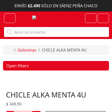
Skip to content
ENVÍO
$2.490
SÓLO EN SÁENZ PEÑA CHACO
Menu
Cart
Account
B
ú
s
q
u
e
Home
Golosinas
CHICLE ALKA MENTA 4U
d
a
d
e
Open filters
p
r
o
d
u
c
CHICLE ALKA MENTA 4U
t
o
s
$
349,90