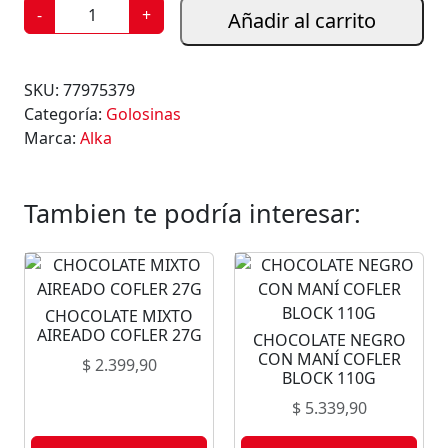
C
-
+
Añadir al carrito
H
I
C
SKU:
77975379
L
Categoría:
Golosinas
E
Marca:
Alka
A
L
K
Tambien te podría interesar:
A
M
E
N
CHOCOLATE MIXTO
T
AIREADO COFLER 27G
CHOCOLATE NEGRO
A
CON MANÍ COFLER
$
2.399,90
4
BLOCK 110G
U
$
5.339,90
c
a