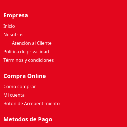
M
I
Empresa
X
Inicio
Y
O
Nosotros
G
Atención al Cliente
H
Política de privacidad
U
Términos y condiciones
R
T
&
Compra Online
F
Como comprar
R
U
Mi cuenta
T
Boton de Arrepentimiento
I
L
Metodos de Pago
L