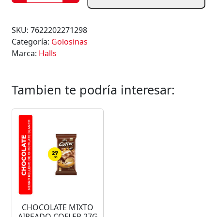
A
R
A
SKU:
7622202271298
M
Categoría:
Golosinas
E
Marca:
Halls
L
O
S
Tambien te podría interesar:
H
A
L
L
S
M
I
E
L
C
CHOCOLATE MIXTO
O
AIREADO COFLER 27G