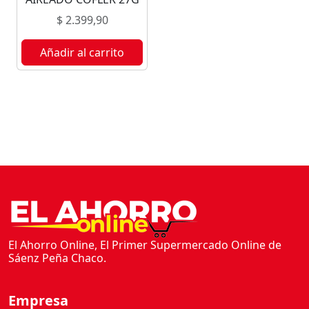
N
$
2.399,90
M
E
Añadir al carrito
N
T
A
9
U
c
a
n
t
i
d
a
El Ahorro Online, El Primer Supermercado Online de
d
Sáenz Peña Chaco.
Empresa