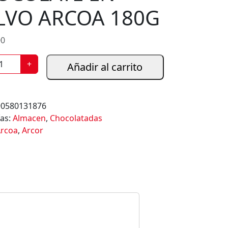
LVO ARCOA 180G
00
+
Añadir al carrito
90580131876
ías:
Almacen
,
Chocolatadas
rcoa
,
Arcor