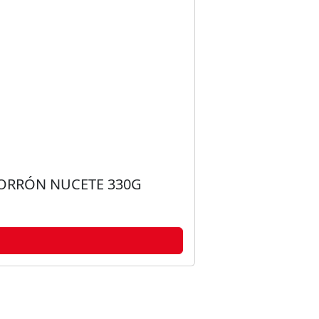
MORRÓN NUCETE 330G
C