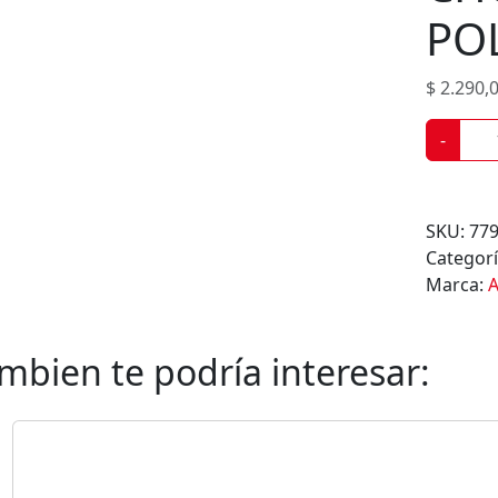
s
PO
$
2.290,
C
-
H
O
C
SKU:
77
O
Categor
L
Marca:
A
A
T
E
mbien te podría interesar:
E
N
P
O
L