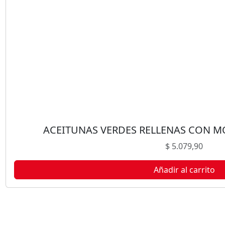
V
O
A
R
C
O
A
1
8
0
G
ACEITUNAS VERDES RELLENAS CON 
c
$
5.079,90
a
n
Añadir al carrito
t
i
d
a
d