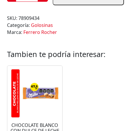
O
M
B
SKU:
78909434
O
Categoría:
Golosinas
N
Marca:
Ferrero Rocher
E
S
F
Tambien te podría interesar:
E
R
R
E
R
O
R
O
C
H
CHOCOLATE BLANCO
E
CON DULCE DE LECHE