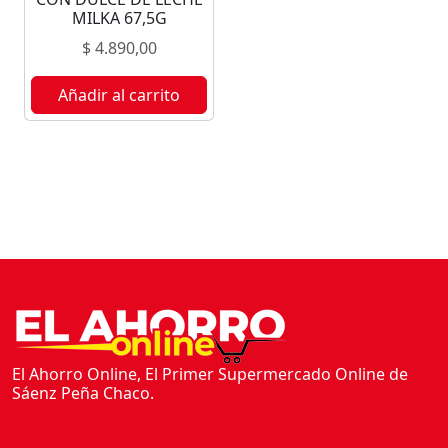
R
MILKA 67,5G
3
$
4.890,00
U
c
Añadir al carrito
a
n
t
i
d
a
d
El Ahorro Online, El Primer Supermercado Online de
Sáenz Peña Chaco.