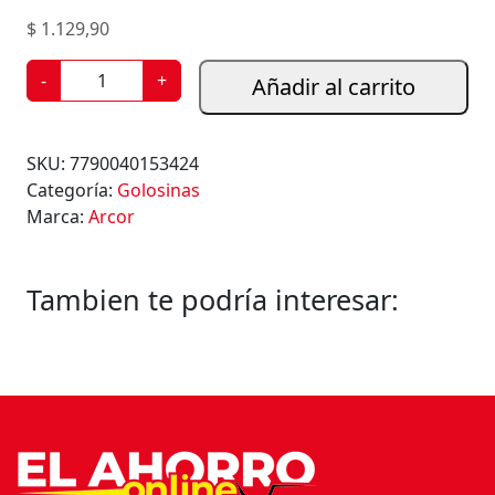
$
1.129,90
B
-
+
Añadir al carrito
A
R
R
SKU:
7790040153424
A
Categoría:
Golosinas
D
Marca:
Arcor
E
C
E
Tambien te podría interesar:
R
E
A
L
C
E
R