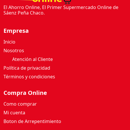
E
El Ahorro Online, El Primer Supermercado Online de
A
Sáenz Peña Chaco.
L
M
I
Empresa
X
Inicio
P
I
Nosotros
S
Atención al Cliente
T
Política de privacidad
A
Términos y condiciones
C
H
O
Compra Online
&
Como comprar
M
A
Mi cuenta
N
Boton de Arrepentimiento
Í