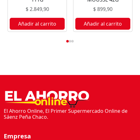
4
$
2.849,90
$
899,90
0
G
Añadir al carrito
Añadir al carrito
c
a
n
t
i
d
a
d
El Ahorro Online, El Primer Supermercado Online de
Sáenz Peña Chaco.
Empresa
Inicio