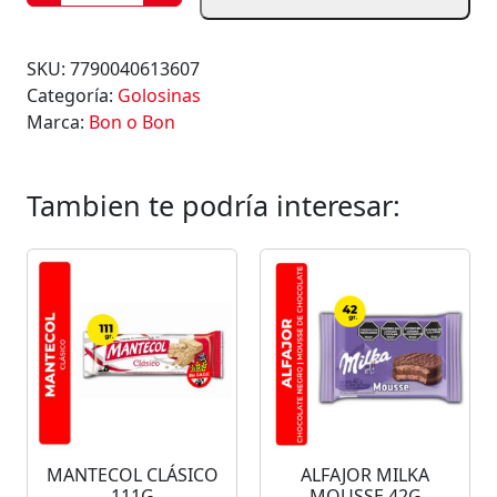
L
F
A
SKU:
7790040613607
J
Categoría:
Golosinas
O
Marca:
Bon o Bon
R
B
O
Tambien te podría interesar:
N
O
B
O
N
B
L
A
N
C
MANTECOL CLÁSICO
ALFAJOR MILKA
O
111G
MOUSSE 42G