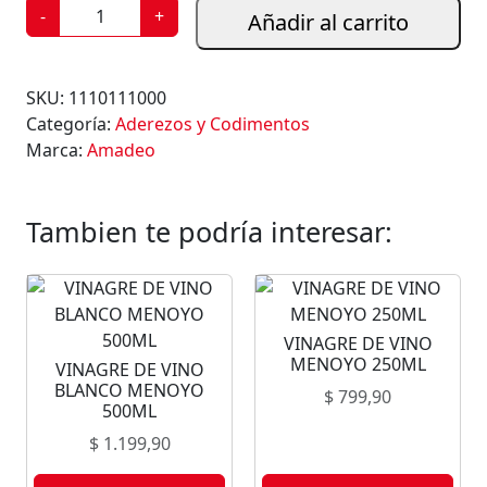
A
-
+
Añadir al carrito
J
Í
P
SKU:
1110111000
R
Categoría:
Aderezos y Codimentos
E
Marca:
Amadeo
M
I
U
Tambien te podría interesar:
M
A
M
A
VINAGRE DE VINO
D
MENOYO 250ML
VINAGRE DE VINO
E
BLANCO MENOYO
$
799,90
O
500ML
1
$
1.199,90
0
0