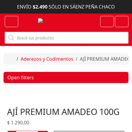
Skip to content
ENVÍO
$2.490
SÓLO EN SÁENZ PEÑA CHACO
Menu
Cart
Account
B
ú
s
q
u
e
Home
Aderezos y Codimentos
AJÍ PREMIUM AMADEO
d
a
d
e
Open filters
p
r
o
d
u
c
AJÍ PREMIUM AMADEO 100G
t
o
s
$
1.290,00