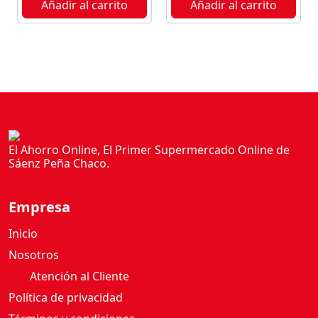
Añadir al carrito
Añadir al carrito
G
c
a
n
t
i
d
a
d
El Ahorro Online, El Primer Supermercado Online de
Sáenz Peña Chaco.
Empresa
Inicio
Nosotros
Atención al Cliente
Política de privacidad