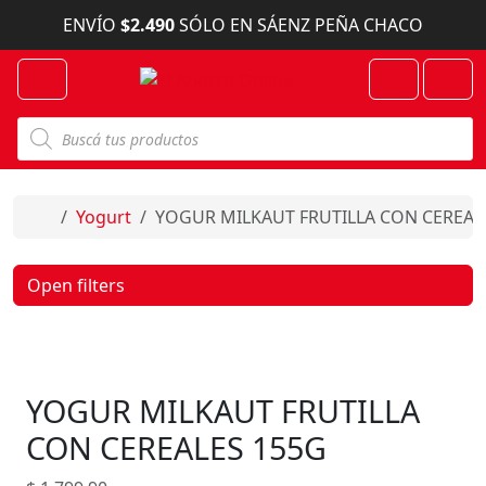
Skip to content
ENVÍO
$2.490
SÓLO EN SÁENZ PEÑA CHACO
Menu
Cart
Account
B
ú
s
q
u
e
Home
Yogurt
YOGUR MILKAUT FRUTILLA CON CEREAL
d
a
d
e
Open filters
p
r
o
d
u
c
YOGUR MILKAUT FRUTILLA
t
o
s
CON CEREALES 155G