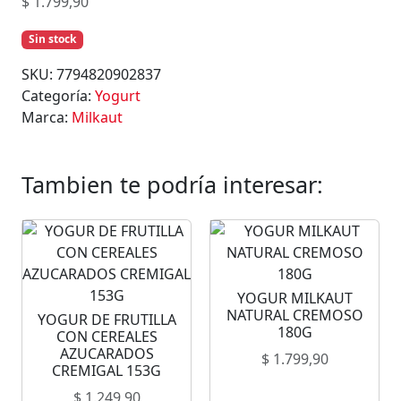
$
1.799,90
Sin stock
SKU:
7794820902837
Categoría:
Yogurt
Marca:
Milkaut
Tambien te podría interesar:
YOGUR MILKAUT
NATURAL CREMOSO
YOGUR DE FRUTILLA
180G
CON CEREALES
AZUCARADOS
$
1.799,90
CREMIGAL 153G
$
1.249,90