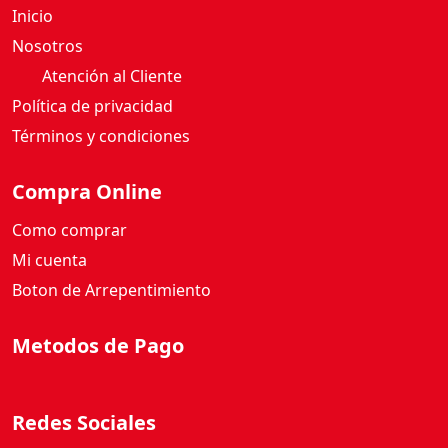
Inicio
A
I
Nosotros
N
Atención al Cliente
I
Política de privacidad
L
Términos y condiciones
L
A
1
Compra Online
9
Como comprar
0
G
Mi cuenta
c
Boton de Arrepentimiento
a
n
Metodos de Pago
t
i
d
Redes Sociales
a