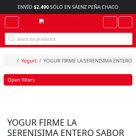
Skip to content
ENVÍO
$2.490
SÓLO EN SÁENZ PEÑA CHACO
Menu
Cart
Account
B
ú
s
q
u
e
Home
Yogurt
YOGUR FIRME LA SERENISIMA ENTERO S
d
a
d
e
Open filters
p
r
o
d
u
c
t
o
YOGUR FIRME LA
s
SERENISIMA ENTERO SABOR