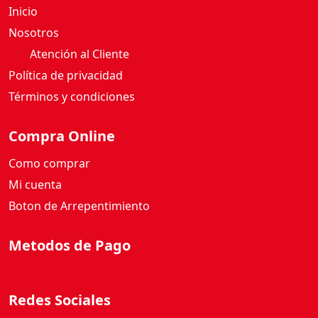
Inicio
B
O
Nosotros
R
Atención al Cliente
V
Política de privacidad
A
Términos y condiciones
I
N
I
Compra Online
L
Como comprar
L
A
Mi cuenta
1
Boton de Arrepentimiento
9
0
Metodos de Pago
G
c
a
Redes Sociales
n