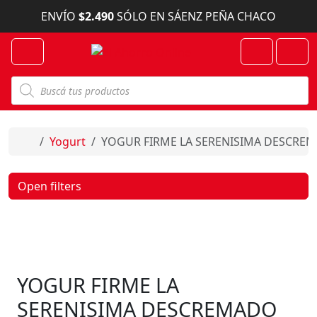
Skip to content
ENVÍO
$2.490
SÓLO EN SÁENZ PEÑA CHACO
Menu
Cart
Account
B
ú
s
q
u
e
Home
Yogurt
YOGUR FIRME LA SERENISIMA DESCREM
d
a
d
e
Open filters
p
r
o
d
u
c
t
o
YOGUR FIRME LA
s
SERENISIMA DESCREMADO