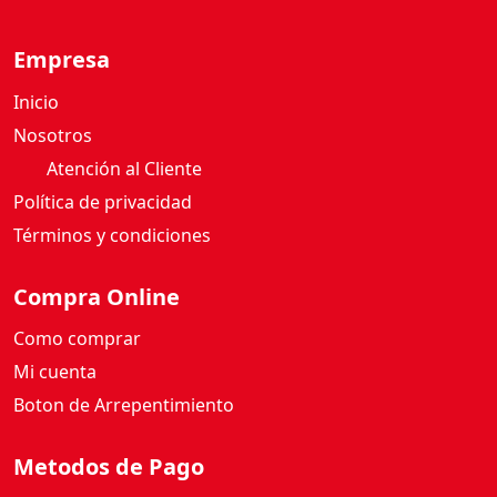
E
R
Empresa
E
Inicio
A
L
Nosotros
E
Atención al Cliente
S
Política de privacidad
A
Términos y condiciones
Z
U
C
Compra Online
A
Como comprar
R
A
Mi cuenta
D
Boton de Arrepentimiento
O
S
Metodos de Pago
C