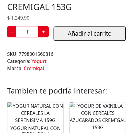
CREMIGAL 153G
$
1.249,90
Y
-
+
Añadir al carrito
O
G
U
SKU:
7798001560816
R
Categoría:
Yogurt
D
Marca:
Cremigal
E
F
R
Tambien te podría interesar:
U
T
I
L
L
YOGUR NATURAL CON
A