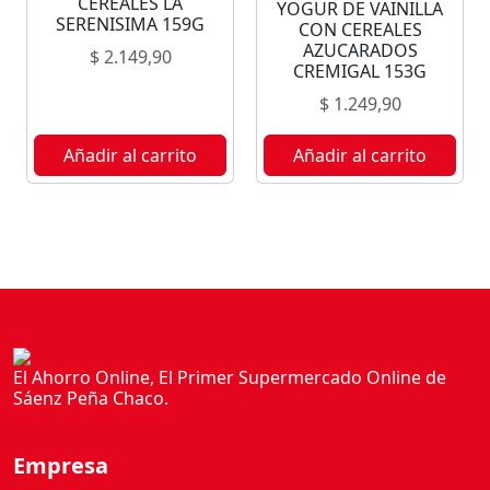
CEREALES LA
YOGUR DE VAINILLA
C
SERENISIMA 159G
CON CEREALES
O
AZUCARADOS
$
2.149,90
N
CREMIGAL 153G
C
$
1.249,90
E
R
Añadir al carrito
Añadir al carrito
E
A
L
E
S
A
Z
U
El Ahorro Online, El Primer Supermercado Online de
C
Sáenz Peña Chaco.
A
R
A
Empresa
D