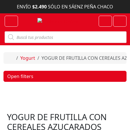
Skip to content
ENVÍO
$2.490
SÓLO EN SÁENZ PEÑA CHACO
Menu
Cart
Account
B
ú
s
q
u
e
Home
Yogurt
YOGUR DE FRUTILLA CON CEREALES AZ
d
a
d
e
Open filters
p
r
o
d
u
c
t
o
YOGUR DE FRUTILLA CON
s
CEREALES AZUCARADOS