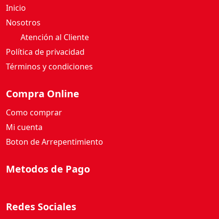
Inicio
O
S
Nosotros
C
Atención al Cliente
R
Política de privacidad
E
Términos y condiciones
M
I
G
Compra Online
A
Como comprar
L
1
Mi cuenta
5
Boton de Arrepentimiento
3
G
Metodos de Pago
c
a
n
Redes Sociales
t