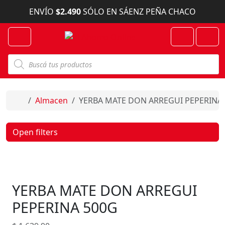
Skip to content
ENVÍO
$2.490
SÓLO EN SÁENZ PEÑA CHACO
Menu
Cart
Account
B
ú
s
q
u
e
Home
Almacen
YERBA MATE DON ARREGUI PEPERINA
d
a
d
e
Open filters
p
r
o
d
u
c
YERBA MATE DON ARREGUI
t
o
s
PEPERINA 500G