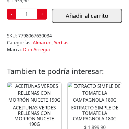
$
1.639,90
Y
-
+
Añadir al carrito
E
R
B
SKU:
7798067630034
A
Categorías:
Almacen
,
Yerbas
M
Marca:
Don Arregui
A
T
E
Tambien te podría interesar:
D
O
N
A
R
ACEITUNAS VERDES
EXTRACTO SIMPLE DE
R
RELLENAS CON
TOMATE LA
E
MORRÓN NUCETE
CAMPAGNOLA 180G
G
190G
$
1.899,90