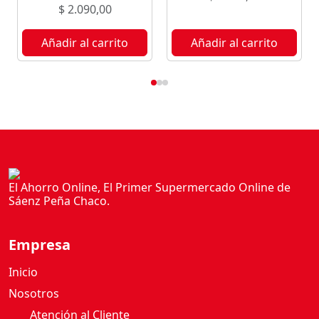
U
$
2.090,00
I
P
Añadir al carrito
Añadir al carrito
E
P
E
R
I
N
A
5
El Ahorro Online, El Primer Supermercado Online de
0
Sáenz Peña Chaco.
0
G
c
Empresa
a
Inicio
n
t
Nosotros
i
Atención al Cliente