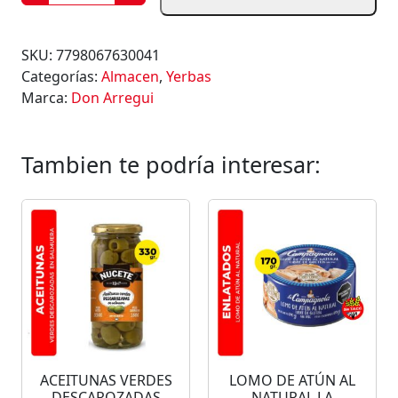
E
R
B
SKU:
7798067630041
A
Categorías:
Almacen
,
Yerbas
M
Marca:
Don Arregui
A
T
E
Tambien te podría interesar:
D
O
N
A
R
R
E
G
U
I
ACEITUNAS VERDES
LOMO DE ATÚN AL
M
DESCAROZADAS
NATURAL LA