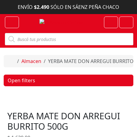
Skip to content
ENVÍO
$2.490
SÓLO EN SÁENZ PEÑA CHACO
Menu
Cart
Account
B
ú
s
q
u
e
Home
Almacen
YERBA MATE DON ARREGUI BURRITO 
d
a
d
e
Open filters
p
r
o
d
u
c
YERBA MATE DON ARREGUI
t
o
s
BURRITO 500G