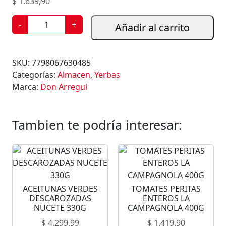
$
1.639,90
Y
-
+
Añadir al carrito
E
R
B
SKU:
7798067630485
A
Categorías:
Almacen
,
Yerbas
M
Marca:
Don Arregui
A
T
E
Tambien te podría interesar:
D
O
N
A
R
ACEITUNAS VERDES
TOMATES PERITAS
R
DESCAROZADAS
ENTEROS LA
E
NUCETE 330G
CAMPAGNOLA 400G
G
$
4.299,99
$
1.419,90