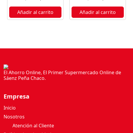
U
I
Añadir al carrito
Añadir al carrito
B
U
R
R
I
T
O
5
0
El Ahorro Online, El Primer Supermercado Online de
Sáenz Peña Chaco.
0
G
c
Empresa
a
n
Inicio
t
Nosotros
i
Atención al Cliente
d