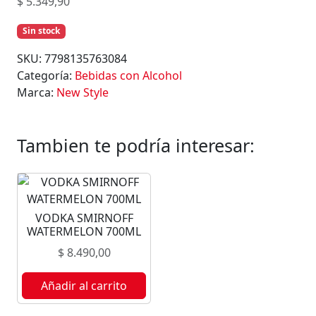
$
5.349,90
Sin stock
SKU:
7798135763084
Categoría:
Bebidas con Alcohol
Marca:
New Style
Tambien te podría interesar:
VODKA SMIRNOFF
WATERMELON 700ML
$
8.490,00
Añadir al carrito