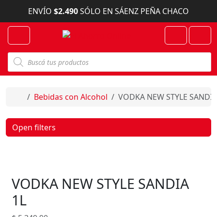
Skip to content
ENVÍO
$2.490
SÓLO EN SÁENZ PEÑA CHACO
Menu
Cart
Account
B
ú
s
q
u
e
Home
Bebidas con Alcohol
VODKA NEW STYLE SANDIA
d
a
d
e
Open filters
p
r
o
d
u
c
VODKA NEW STYLE SANDIA
t
o
s
1L