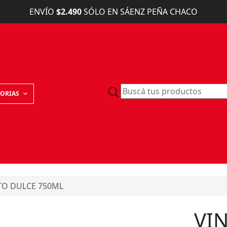
ENVÍO
$2.490
SÓLO EN SÁENZ PEÑA CHACO
B
ORIAS
ú
s
q
u
e
d
a
TO DULCE 750ML
d
e
p
VI
r