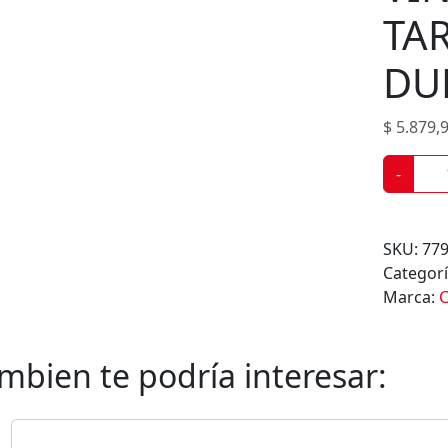
o
TA
d
u
DU
c
t
$
5.879,
o
s
V
-
I
N
O
SKU:
77
C
Categor
O
Marca:
C
S
E
C
mbien te podría interesar:
H
A
T