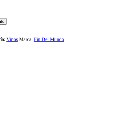
ito
ía:
Vinos
Marca:
Fin Del Mundo
E FEDERICO DE ALVEAR EXTRA DUL