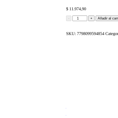
$
11.974,90
VINO
-
+
Añadir al carr
FIN
DEL
MUNDO
SKU:
7798099594854
Categor
MALBEC
750ML
cantidad
VINO ESPUMANT
750ML