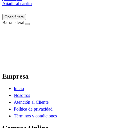
Añadir al carrito
Open filters
Barra lateral
El Ahorro Online, El Primer Supermercado Online de Sáenz Peña Chaco.
Empresa
Inicio
Nosotros
Atención al Cliente
Política de privacidad
Términos y condiciones
Compra Online