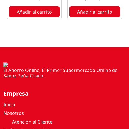
L
B
Añadir al carrito
Añadir al carrito
E
C
7
5
0
M
L
c
a
El Ahorro Online, El Primer Supermercado Online de
Sáenz Peña Chaco.
n
t
i
Empresa
d
a
Inicio
d
Nosotros
Atención al Cliente