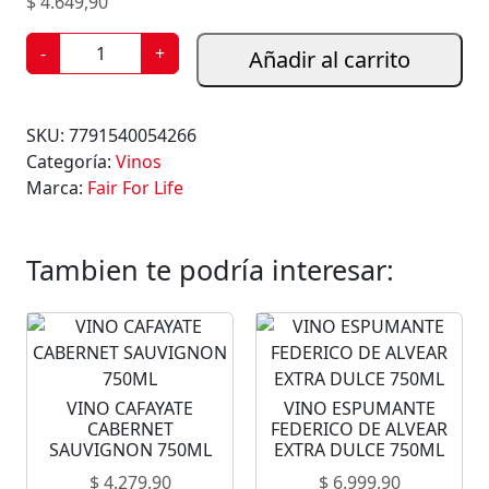
$
4.649,90
V
-
+
Añadir al carrito
I
N
O
SKU:
7791540054266
F
Categoría:
Vinos
A
Marca:
Fair For Life
I
R
F
Tambien te podría interesar:
O
R
L
I
F
VINO CAFAYATE
VINO ESPUMANTE
E
CABERNET
FEDERICO DE ALVEAR
M
SAUVIGNON 750ML
EXTRA DULCE 750ML
A
$
4.279,90
$
6.999,90