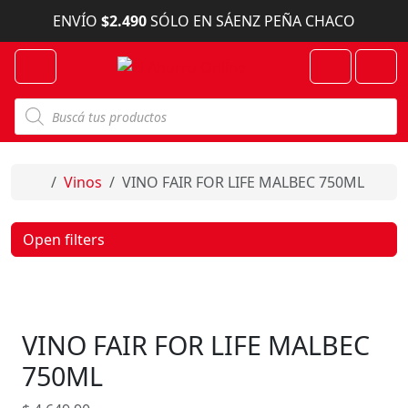
Skip to content
ENVÍO
$2.490
SÓLO EN SÁENZ PEÑA CHACO
Menu
Cart
Account
B
ú
s
q
u
e
Home
Vinos
VINO FAIR FOR LIFE MALBEC 750ML
d
a
d
e
Open filters
p
r
o
d
u
c
VINO FAIR FOR LIFE MALBEC
t
o
s
750ML