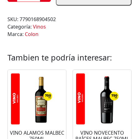
I
N
O
SKU:
7790168904502
C
Categoría:
Vinos
O
Marca:
Colon
L
O
N
Tambien te podría interesar:
S
E
L
E
C
T
O
B
L
A
VINO ALAMOS MALBEC
VINO NOVECENTO
N
750ML
RAÍCES MALBEC 750ML