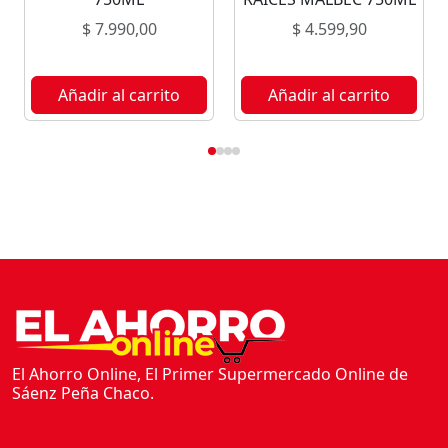
C
$
7.990,00
$
4.599,90
O
D
U
Añadir al carrito
Añadir al carrito
L
C
E
7
5
0
M
L
c
a
n
t
El Ahorro Online, El Primer Supermercado Online de
Sáenz Peña Chaco.
i
d
a