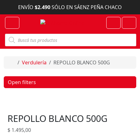
Skip to content
ENVÍO
$2.490
SÓLO EN SÁENZ PEÑA CHACO
Menu
Cart
Account
B
ú
s
q
u
e
Home
Verdulería
REPOLLO BLANCO 500G
d
a
d
e
Open filters
p
r
o
d
u
c
REPOLLO BLANCO 500G
t
o
s
$
1.495,00