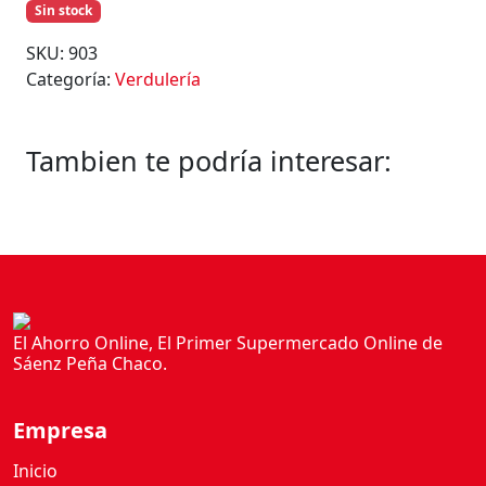
Sin stock
SKU:
903
Categoría:
Verdulería
Tambien te podría interesar:
El Ahorro Online, El Primer Supermercado Online de
Sáenz Peña Chaco.
Empresa
Inicio