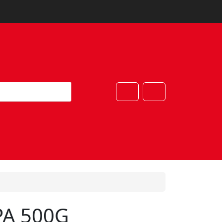
Cart
Account
PA 500G