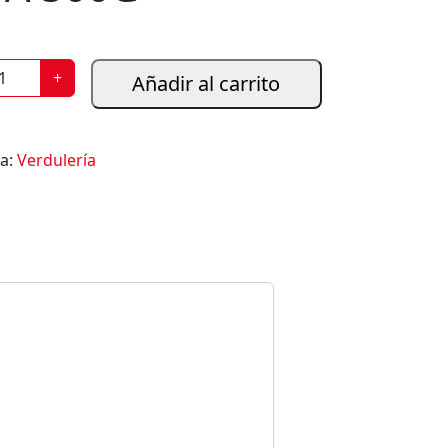
+
Añadir al carrito
ía:
Verdulería