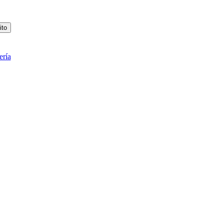
ito
ería