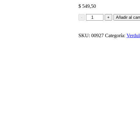
$
549,50
CEBOLLA
-
+
Añadir al carr
500G
cantidad
SKU:
00927
Categoría:
Verdul