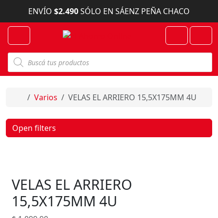
Skip to content
ENVÍO
$2.490
SÓLO EN SÁENZ PEÑA CHACO
Menu
Cart
Account
B
ú
s
q
u
e
Home
Varios
VELAS EL ARRIERO 15,5X175MM 4U
d
a
d
e
Open filters
p
r
o
d
u
c
VELAS EL ARRIERO
t
o
s
15,5X175MM 4U