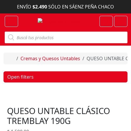
Skip to content
ENVÍO
$2.490
SÓLO EN SÁENZ PEÑA CHACO
Menu
Cart
Account
B
ú
s
q
u
e
Home
Cremas y Quesos Untables
QUESO UNTABLE CL
d
a
d
e
Open filters
p
r
o
d
u
c
QUESO UNTABLE CLÁSICO
t
o
s
TREMBLAY 190G