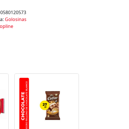
90580120573
ía:
Golosinas
opline