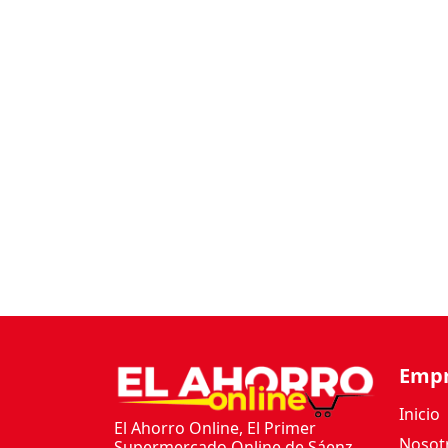
Emp
Inicio
El Ahorro Online, El Primer
Nosot
Supermercado Online de Sáenz