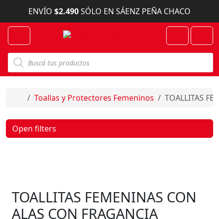
Skip to content
ENVÍO
$2.490
SÓLO EN SÁENZ PEÑA CHACO
Menu
Cart
Account
B
ú
s
q
u
e
Home
Toallas y Protectores Femeninos
TOALLITAS FE
d
a
d
e
Open filters
p
r
o
d
u
c
t
o
TOALLITAS FEMENINAS CON
s
ALAS CON FRAGANCIA