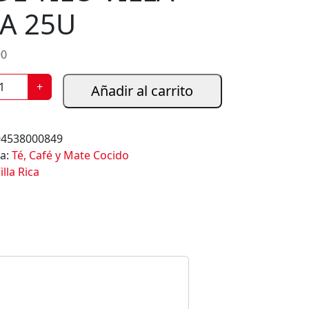
CA 25U
90
+
Añadir al carrito
94538000849
ía:
Té, Café y Mate Cocido
illa Rica