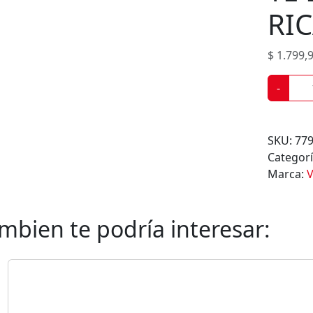
s
RI
$
1.799,
T
-
É
D
E
SKU:
77
T
Categor
I
Marca:
V
L
O
V
mbien te podría interesar:
I
L
L
A
R