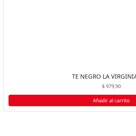
I
C
A
2
5
U
c
a
n
t
i
TE NEGRO LA VIRGINI
d
$
979,90
a
d
Añadir al carrito