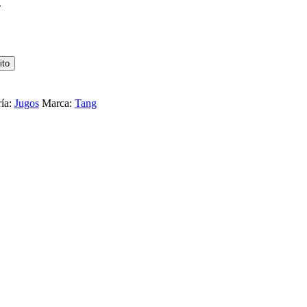
G
ito
ía:
Jugos
Marca:
Tang
 TANG SABOR POMELO ROSADO 15G