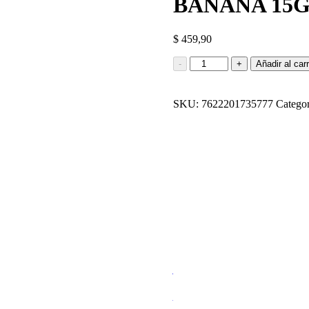
BANANA 15
$
459,90
JUGO
-
+
Añadir al carr
EN
POLVO
TANG
SKU:
7622201735777
Categor
SABOR
NARANJA
BANANA
15G
cantidad
JUGO EN POLVO
$
459,90
Añadir al carrito